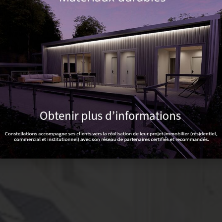
n au
fort