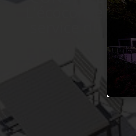
L'écoconceptio
service du con