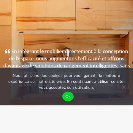
En intégrant le mobilier directement à la conception
de l’espace, nous augmentons l’efficacité et offrons
davantage de solutions de rangement intelligentes, sans
compromettre le confort ni l’esthétique.
Nous utilisons des cookies pour vous garantir la meilleure
expérience sur notre site web. En continuant à utiliser ce site,
Alfonso Arzapalo, Associé et co-fondateur
vous acceptez son utilisation.
Ok