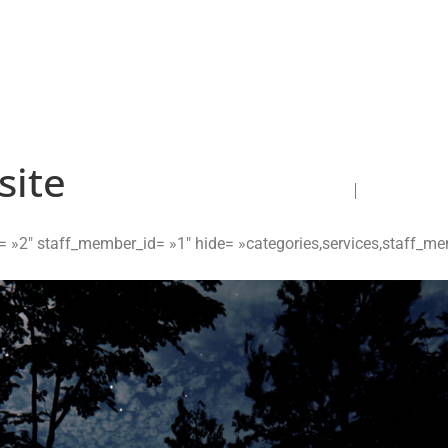
site
Nos maisons
À propos
id= »2″ staff_member_id= »1″ hide= »categories,services,staff_m