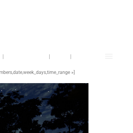
Obtenir un devis
Blog
Contact
embers,date,week_days,time_range »]