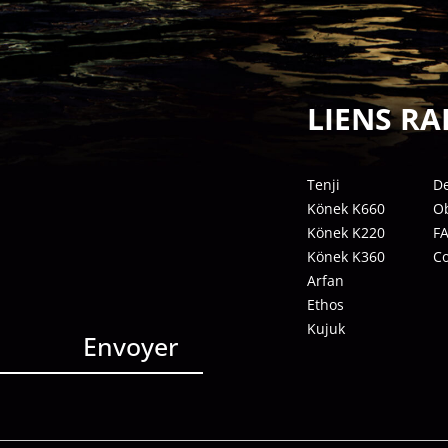
LIENS RA
Tenji
De
Könek K660
Ob
Könek K220
F
Könek K360
C
Arfan
Ethos
Kujuk
Envoyer