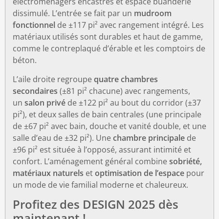
électroménagers encastrés et espace buanderie
dissimulé. L’entrée se fait par un
mudroom
fonctionnel
de ±117 pi² avec rangement intégré. Les
matériaux utilisés sont durables et haut de gamme,
comme le contreplaqué d’érable et les comptoirs de
béton.
L’aile droite regroupe
quatre chambres
secondaires
(±81 pi² chacune) avec rangements,
un
salon privé
de ±122 pi² au bout du corridor (±37
pi²), et deux salles de bain centrales (une principale
de ±67 pi² avec bain, douche et vanité double, et une
salle d’eau de ±32 pi²). Une
chambre principale
de
±96 pi² est située à l’opposé, assurant intimité et
confort. L’aménagement général combine
sobriété,
matériaux naturels
et
optimisation de l’espace
pour
un mode de vie familial moderne et chaleureux.
Profitez des DESIGN 2025 dès
maintenant !